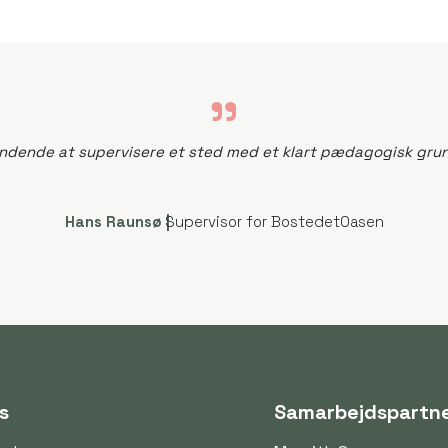
"
dende at supervisere et sted med et klart pædagogisk gru
Hans Raunsø |
Supervisor for BostedetOasen
s
Samarbejdspartn