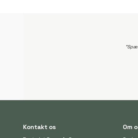
“Spæn
Kontakt os
Om o