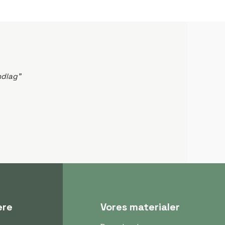
ndlag”
ere
Vores materialer